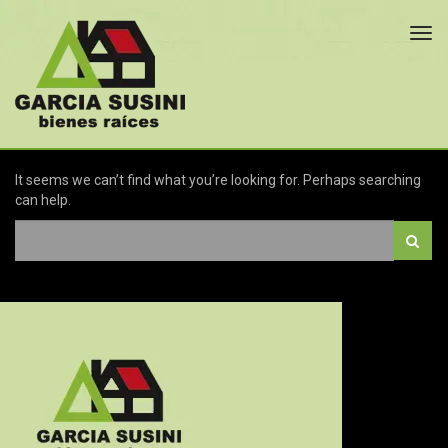
Tog
navi
It seems we can’t find what you’re looking for. Perhaps searching
can help.